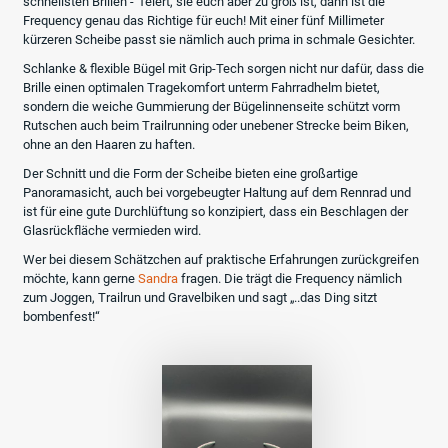
schnellsten Brillen - feiert, sie euch aber zu groß ist, dann ist die
Frequency genau das Richtige für euch! Mit einer fünf Millimeter
kürzeren Scheibe passt sie nämlich auch prima in schmale Gesichter.
Schlanke & flexible Bügel mit Grip-Tech sorgen nicht nur dafür, dass die
Brille einen optimalen Tragekomfort unterm Fahrradhelm bietet,
sondern die weiche Gummierung der Bügelinnenseite schützt vorm
Rutschen auch beim Trailrunning oder unebener Strecke beim Biken,
ohne an den Haaren zu haften.
Der Schnitt und die Form der Scheibe bieten eine großartige
Panoramasicht, auch bei vorgebeugter Haltung auf dem Rennrad und
ist für eine gute Durchlüftung so konzipiert, dass ein Beschlagen der
Glasrückfläche vermieden wird.
Wer bei diesem Schätzchen auf praktische Erfahrungen zurückgreifen
möchte, kann gerne
Sandra
fragen. Die trägt die Frequency nämlich
zum Joggen, Trailrun und Gravelbiken und sagt „..das Ding sitzt
bombenfest!“