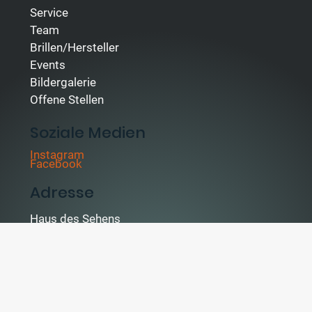
Service
Team
Brillen/Hersteller
Events
Bildergalerie
Offene Stellen
Soziale Medien
Instagram
Facebook
Adresse
Haus des Sehens
Obertorplatz 4
76829 Landau
info@haus-des-sehens.com
Telefon: 06341/9946644