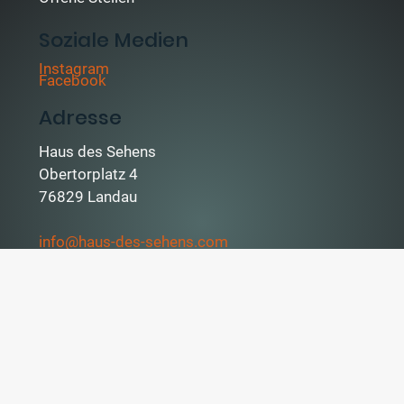
Soziale Medien
Instagram
Facebook
Adresse
Haus des Sehens
Obertorplatz 4
76829 Landau
info@haus-des-sehens.com
Telefon: 06341/9946644
WhatsApp: 0172 2009098
Fax: 06341/9946655
Öffnungszeiten
Mo. & Mi.