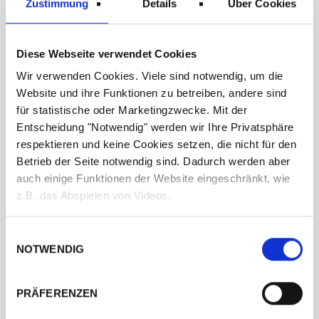
Zustimmung
Details
Über Cookies
unseren selbst entwickelten Ethikfragebogen ausfüllen und
unterzeichnen. Dabei achten wir auf faire Produktionsbedingungen,
verzichten bewusst auf Billigfassungen und Produkte aus China.
Unsere Brillengläser werden – bis auf wenige Ausnahmen – in
Diese Webseite verwendet Cookies
Deutschland produziert, um Transportwege zu minimieren und die
Wir verwenden Cookies. Viele sind notwendig, um die
Qualität zu sichern.
Website und ihre Funktionen zu betreiben, andere sind
Auch im Alltag setzen wir auf Nachhaltigkeit: Wir bieten regionale
für statistische oder Marketingzwecke. Mit der
Produkte an, wie Kaffee von der Rösterei um die Ecke, Kekse aus
Deutschland und Biomilch für den Kundenkaffee. Für unsere Events
Entscheidung "Notwendig" werden wir Ihre Privatsphäre
gibt es ebenfalls ausschließlich regionale Getränke. Rechnungen
respektieren und keine Cookies setzen, die nicht für den
stellen wir Dir als E-Rechnung aus, und unser Geschäft arbeitet so
Betrieb der Seite notwendig sind. Dadurch werden aber
papierlos wie möglich. Zudem sammeln wir alte Brillen, um sie einer
auch einige Funktionen der Website eingeschränkt, wie
sinnvollen Weiterverwendung zuzuführen.
z.B. das Abspielen von Videos.
Klimaschutz
Einwilligungsauswahl
NOTWENDIG
Abfallmanagement
Kreislaufverwaltung
PRÄFERENZEN