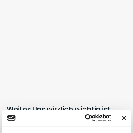
Weil es Uns wirklich wichtig ist
Nachhaltigkeit ist für uns keine Modeerscheinung, sondern eine
Herzensangelegenheit, die wir seit über zehn Jahren konsequent
verfolgen. Wir arbeiten ausschließlich mit Herstellern zusammen, die