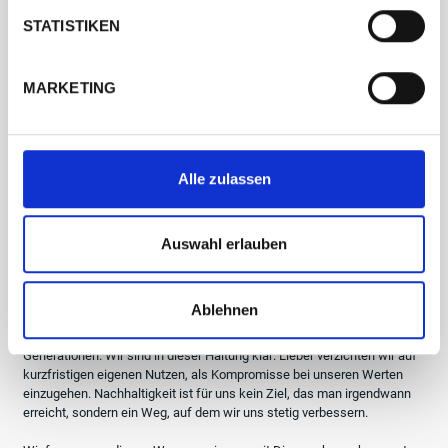
Gesellschaft
STATISTIKEN
Gesundheit
MARKETING
Energie
Lebensmittel
Alle zulassen
Technologien
Auswahl erlauben
Warum machen wir das alles?
Ablehnen
Weil es uns wichtig ist, Verantwortung zu übernehmen – nicht nur für
unsere Kunden, sondern auch für die Umwelt und kommende
Generationen. Wir sind in dieser Haltung klar: Lieber verzichten wir auf
kurzfristigen eigenen Nutzen, als Kompromisse bei unseren Werten
einzugehen. Nachhaltigkeit ist für uns kein Ziel, das man irgendwann
erreicht, sondern ein Weg, auf dem wir uns stetig verbessern.