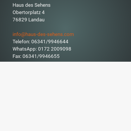
Haus des Sehens
Obertorplatz 4
76829 Landau
info@haus-des-sehens.com
Telefon: 06341/9946644
WhatsApp: 0172 2009098
Fax: 06341/9946655
Öffnungszeiten
Mo. & Mi.
07:00 – 12:00 Uhr
13:00 – 16:30 Uhr
Di., Do. & Fr.
09:00 – 13:00 Uhr
14:00 – 18:30 Uhr