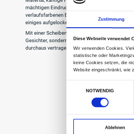
mächtigen Eindruck, aber Dank des transparent
verlaufsfarbenen Brillengläsern wird der Gesam
Zustimmung
einiges aufgelockert.
Mit einer Scheibenlängr von 57 ist Spruce allerdi
Diese Webseite verwendet 
Gesichter, sondern eher für großartige Köpfe, d
durchaus vertragen können und wollen.
Wir verwenden Cookies. Viele
statistische oder Marketingz
keine Cookies setzen, die ni
Website eingeschränkt, wie z
Einwilligungsauswahl
NOTWENDIG
← ZU
Ablehnen