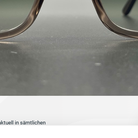
ktuell in sämtlichen
ttelteil, kräftiges
acht zwar einen