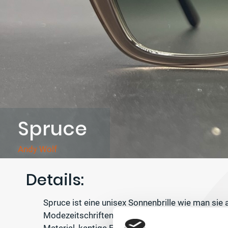
Spruce
Andy Wolf
Details:
Spruce ist eine unisex Sonnenbrille wie man sie a
Modezeitschriften finden kann: Grade Linien im Mi
Material, kantige Form. Die gesamte Fassung m