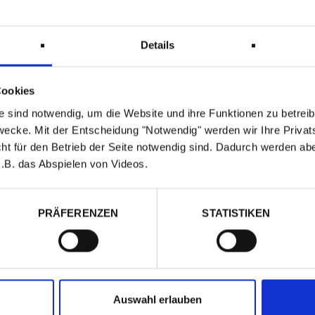
en Acetats und den
tauftritt nochmal um
Details
ngs nichts für zarte
Cookies
ie etwas Markanz
 sind notwendig, um die Website und ihre Funktionen zu betreib
wecke. Mit der Entscheidung "Notwendig" werden wir Ihre Privat
cht für den Betrieb der Seite notwendig sind. Dadurch werden ab
.B. das Abspielen von Videos.
PRÄFERENZEN
STATISTIKEN
RÜCK ZUM HERSTELLER
ANPROBE VEREINBAR
Auswahl erlauben