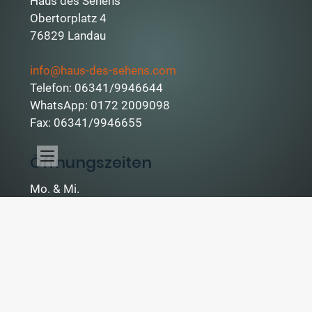
Haus des Sehens
Obertorplatz 4
76829 Landau
info@haus-des-sehens.com
Telefon: 06341/9946644
WhatsApp: 0172 2009098
Fax: 06341/9946655
Öffnungszeiten
Mo. & Mi.
07:00 – 12:00 Uhr
13:00 – 16:30 Uhr
Di., Do. & Fr.
09:00 – 13:00 Uhr
14:00 – 18:30 Uhr