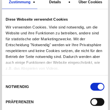
Zustimmung
Details
Über Cookies
Diese Webseite verwendet Cookies
Wir verwenden Cookies. Viele sind notwendig, um die
Website und ihre Funktionen zu betreiben, andere sind
für statistische oder Marketingzwecke. Mit der
← ZURÜCK ZUM HERSTELLER
ANPROBE VEREINBAREN →
Entscheidung "Notwendig" werden wir Ihre Privatsphäre
respektieren und keine Cookies setzen, die nicht für den
Betrieb der Seite notwendig sind. Dadurch werden aber
auch einige Funktionen der Website eingeschränkt, wie
z.B. das Abspielen von Videos.
Besuchen Sie uns
Einwilligungsauswahl
NOTWENDIG
PRÄFERENZEN